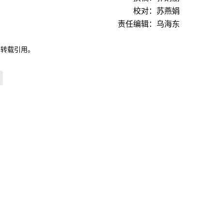
校对：苏燕娟
责任编辑：乌海东
自转载引用。