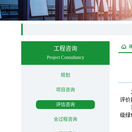
工程咨询
Project Consultancy
规划
项目咨询
评价
评估咨询
级绿
全过程咨询