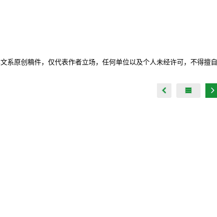
本文系原创稿件，仅代表作者立场，任何单位以及个人未经许可，不得擅