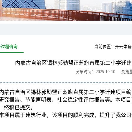
全过程咨询
当前位置：
开云体育
内蒙古自治区锡林郭勒盟正蓝旗直属第二小学迁建
发布时间：2025-10-10 浏览
内蒙古自治区锡林郭勒盟正蓝旗直属第二小学迁建项目编
研究报告、节能声明表、社会稳定性评估报告等。本项目
，终稿已提交。
本项目属于建筑行业，该项目的顺利完成，提升了我公司