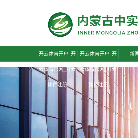
开云体育开户_开云体育官网_开云体育注册
开云体育开户_开
开云体育开户_开
新
云体育官网_开云
云体育官网_开云
体育注册
体育注册