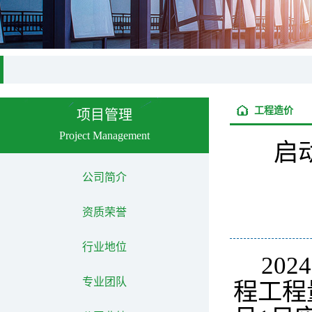
工程造价
项目管理
Project Management
启
公司简介
资质荣誉
行业地位
20
专业团队
程工程量