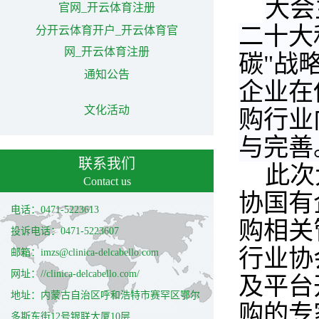
大会
官网_开云体育注册
二十大
分开云体育开户_开云体育官
网_开云体育注册
碳"战
通知公告
企业在
文化活动
购行业
与完善
联系我们
此次
Contact us
协国有
电话：0471-5223613
购相关
投诉电话：0471-5223607
行业协
邮箱：imzs@clinica-delcabello.com
网址：//clinica-delcabello.com/
及平台
地址：内蒙古自治区呼和浩特市赛罕区鄂尔
购的专
多斯东街12号银联大厦10层