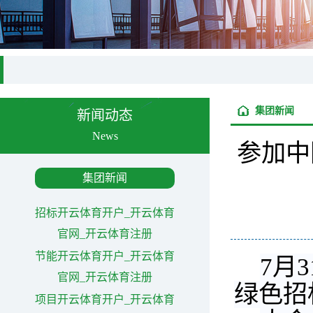
集团新闻
新闻动态
News
参加中
集团新闻
招标开云体育开户_开云体育
官网_开云体育注册
节能开云体育开户_开云体育
7月
官网_开云体育注册
绿色招
项目开云体育开户_开云体育