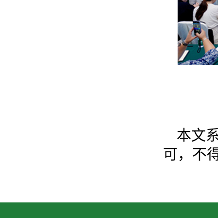
本文
可，不